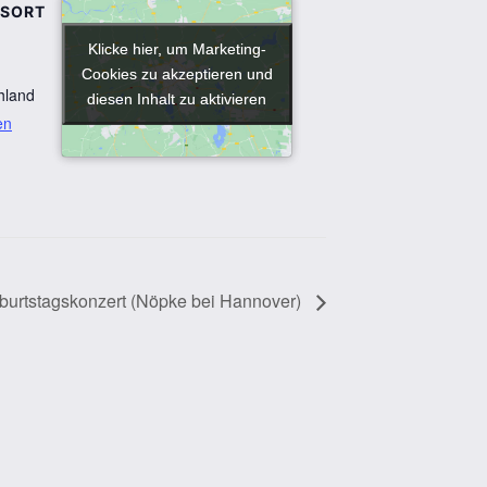
GSORT
Klicke hier, um Marketing-
Klicke hier, um Marketing-
Cookies zu akzeptieren und
Cookies zu akzeptieren und
hland
diesen Inhalt zu aktivieren
diesen Inhalt zu aktivieren
en
burtstagskonzert (Nöpke bei Hannover)