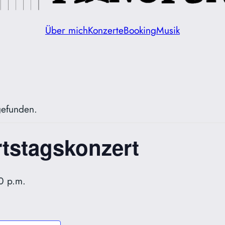
Über mich
Konzerte
Booking
Musik
tgefunden.
tstagskonzert
0 p.m.