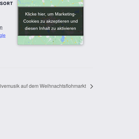
GSORT
Klicke hier, um Marketing-
Klicke hier, um Marketing-
Cookies zu akzeptieren und
Cookies zu akzeptieren und
en
diesen Inhalt zu aktivieren
diesen Inhalt zu aktivieren
gle
ivemusik auf dem Weihnachtsflohmarkt