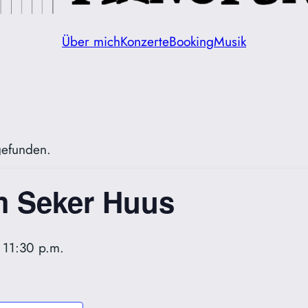
Über mich
Konzerte
Booking
Musik
tgefunden.
m Seker Huus
–
11:30 p.m.