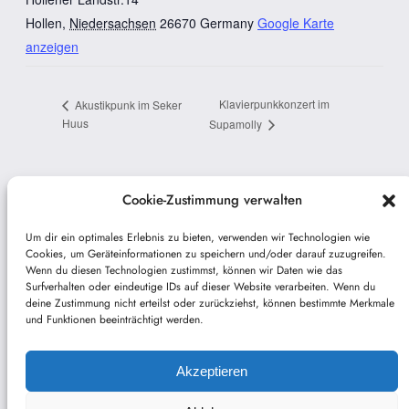
Hollen
,
Niedersachsen
26670
Germany
Google Karte
anzeigen
Klavierpunkkonzert im
Akustikpunk im Seker
Huus
Supamolly
Cookie-Zustimmung verwalten
Um dir ein optimales Erlebnis zu bieten, verwenden wir Technologien wie
Nicki Smirnoff
Cookies, um Geräteinformationen zu speichern und/oder darauf zuzugreifen.
Wenn du diesen Technologien zustimmst, können wir Daten wie das
Surfverhalten oder eindeutige IDs auf dieser Website verarbeiten. Wenn du
deine Zustimmung nicht erteilst oder zurückziehst, können bestimmte Merkmale
Pianopunk Berlin
und Funktionen beeinträchtigt werden.
Social
Akzeptieren
Impressum